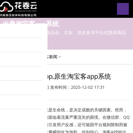
出售淘宝客app系统
淘宝客app对接淘宝、唯品会、京东、拼多多等平台优惠券商品
您的位置：
主页
>
淘宝客新闻
>
淘宝客app,原生淘宝客app系统
淘宝客新闻
发布时间：2025-12-02 17:31
在淘客行业，流量就是生命线，是决定成败的关键因素。然而，
传统发单方式却让淘客们面临着流量严重流失的困境。在微信群、QQ
群里频繁发单，不仅容易引发用户反感，还可能因平台规则限制而被
封号，前期辛苦积累的流量瞬间化为泡影。但别担心，淘客APP的出