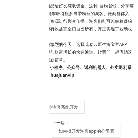
购省钱，还能通过分享商品给好友赚取佣金。这种“自购省钱，分享赚
钱”的模式极具吸引力，能够吸引很多自带粉丝的淘客、微商群体入
驻。他们利用自身的社交资源进行裂变传播，淘客们则可以躺着赚粉
丝、躺着赚佣金，而且所有收益完全归自己所有，真正实现了被动收
入的增长。
在淘客行业竞争日益激烈的今天，选择花卷云原生淘宝客APP，
就是选择了一条流量沉淀与财富增长的快速通道。让我们一起借助这
一利器，开启淘客事业的新篇章。
开发出售原生app、小程序、公众号、返利机器人、外卖返利系
统等，要了解app可+V：huajuanvip
花卷云，专业淘客系统开发
上一篇：
下一篇：
如何找开发淘客app的公司呢