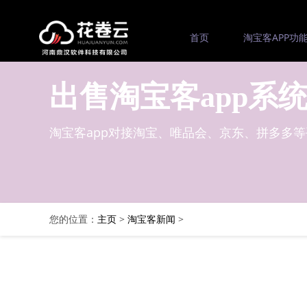
首页
淘宝客APP功
出售淘宝客app系
淘宝客app对接淘宝、唯品会、京东、拼多多
您的位置：
主页
>
淘宝客新闻
>