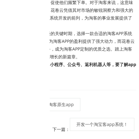
激发了粉丝的购买激情，促使他们频繁下单。对于淘客来说，这意味
着真实的收入不断增加。花卷云凭借其对市场的敏锐洞察力和强大的
技术实力，始终走在APP系统开发的前列，为淘客的事业发展提供了
有力支持。
在淘客行业转型升级的关键时期，选择一款合适的淘客APP系统
至关重要。3级返佣功能为淘客APP的盈利提供了强大动力，而花卷云
则以其卓越的品质和服务，成为淘客APP定制的优质之选。踏上淘客
APP的新征程，开启财富增长的新篇章。
开发出售原生app、小程序、公众号、返利机器人等，要了解app
可+V：huajuanvip
花卷云开发淘客原生app
上一篇：
开发一个淘宝客app系统！
下一篇：