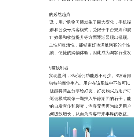
制哪家好呢？
淘客APP：时代发展的必然趋势
随着移动互联网的普及，用户购物习惯发生了巨大变化，手机端
购物成为主流。传统的社群和公众号淘客模式，受限于平台规则和展
示形式，在用户获取、推广效果和收益提升等方面逐渐显现出瓶颈。
而淘客APP具有高度的自主性和灵活性，能够更好地满足淘客的个性
化需求，为用户提供更优质、便捷的购物体验，因此成为淘客行业发
展的新方向。
3级返佣：淘客APP的赚钱利器
要想让淘客APP快速实现盈利，3级返佣功能必不可少。3级返佣
淘客APP系统构建了一个独特的商业生态。用户在该系统中不仅可以
自购商品享受省钱优惠，还能将商品分享给好友，好友购买后用户可
获得相应佣金。这种裂变返佣模式就像一颗投入平静湖面的石子，能
激起层层涟漪。通过用户的自发宣传和裂变，淘客无需再为缺乏用户
而发愁，用户数量会呈几何级数增长，从而为淘客带来丰厚的收益。