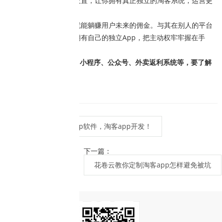
功能齐全，支持个性化设置，让你拥有真正独立的淘客系统，运营更
有主动权。
谁先抢占用户，谁就能躺赚用户未来的佣金。与其在别人的平台
上小心翼翼，不如尽早拥有自己的独立App，把主动权牢牢握在手
中。
开发出售原生app、小程序、公众号、外卖返利系统等，要了解
app可+V：huajuanvip
开发淘客app软件，淘客app开发！
上一篇：
下一篇：
花卷云教你定制淘客app怎样避免被坑