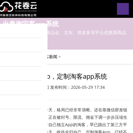
出售淘宝客app系统
淘宝客app对接淘宝、唯品会、京东、拼多多等平台优惠券商品
您的位置：
主页
>
淘宝客新闻
>
淘客app，定制淘客app系统
淘宝客新闻
发布时间：2026-05-29 17:34
淘宝客行业发展到今天，格局已经非常清晰。还在靠微信群发链
接、公众号导流的淘客，正在被封号、限流、佣金下调一步步压缩生
存空间。而那些率先拥有自己独立App的淘客，早已跳出了第三方平
台的规则束缚，安全、自主、收益全归自己。定制淘客App，已经不