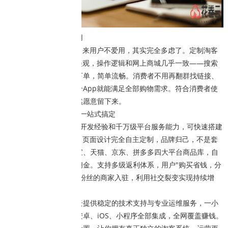
体验好，用户愿意用
很多人担心App做出来用户不爱用，其实完全多虑了。定制淘客
App的UI界面设计丰富美观，操作逻辑和网上商城几乎一致——搜索
商品、浏览优惠、一键下单，简单流畅。消费者不用再翻群找链接、
复制口令到公众号，一个App就能满足全部购物需求。符合消费者使
用习惯的产品，用户自然愿意留下来。
花卷云：7年经验，一站式搞定
花卷云拥有7年专业开发经验和千万级平台服务能力，可快速搭建
属于你的专属淘客App。页面设计完全自主定制，品牌归己，不是套
模板。系统自动采集淘宝、天猫、京东、拼多多四大平台商品库，自
动转链，高效获取高额佣金。支持多级返利体系，用户"购买省钱，分
享赚钱"，同时吸引自带粉丝的商家入驻，利用社交裂变实现持续增
长。
更关键的是，花卷云提供稳定的技术支持与专业运维服务，一小
时即可快速配置完成，安卓、iOS、小程序全部集成，全网覆盖赚钱。